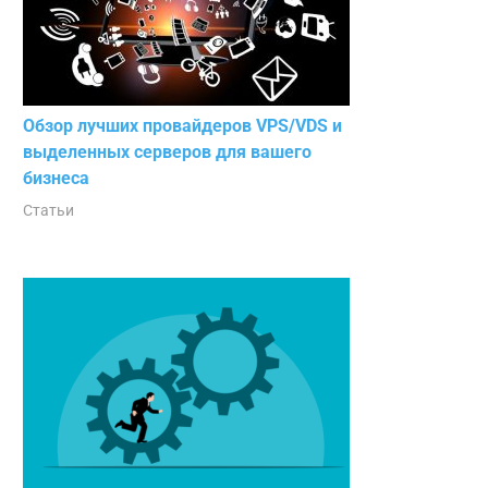
Обзор лучших провайдеров VPS/VDS и
выделенных серверов для вашего
бизнеса
Статьи