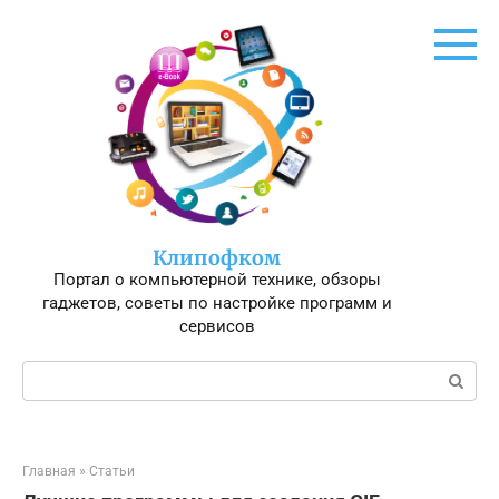
Перейти
к
контенту
Клипофком
Портал о компьютерной технике, обзоры
гаджетов, советы по настройке программ и
сервисов
Поиск:
Главная
»
Статьи