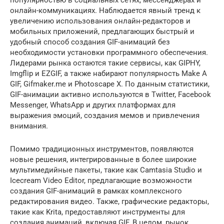
популярностью в социальных сетях, мессенджерах и
онлайн-коммуникациях. Наблюдается явный тренд к
увеличению использования онлайн-редакторов и
мобильных приложений, предлагающих быстрый и
удобный способ создания GIF-анимаций без
необходимости установки программного обеспечения.
Лидерами рынка остаются такие сервисы, как GIPHY,
Imgflip и EZGIF, а также набирают популярность Make A
GIF, Gifmaker.me и Photoscape X. По данным статистики,
GIF-анимации активно используются в Twitter, Facebook
Messenger, WhatsApp и других платформах для
выражения эмоций, создания мемов и привлечения
внимания.
Помимо традиционных инструментов, появляются
новые решения, интегрированные в более широкие
мультимедийные пакеты, такие как Camtasia Studio и
Icecream Video Editor, предлагающие возможности
создания GIF-анимаций в рамках комплексного
редактирования видео. Также, графические редакторы,
такие как Krita, предоставляют инструменты для
создания анимаций, включая GIF. В целом, рынок