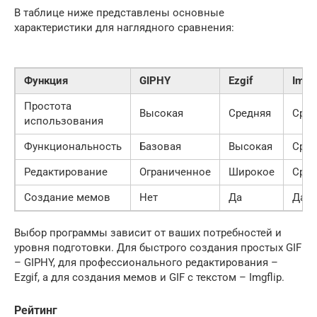
В таблице ниже представлены основные
характеристики для наглядного сравнения:
Функция
GIPHY
Ezgif
Imgfl
Простота
Высокая
Средняя
Сред
использования
Функциональность
Базовая
Высокая
Сред
Редактирование
Ограниченное
Широкое
Сред
Создание мемов
Нет
Да
Да
Выбор программы зависит от ваших потребностей и
уровня подготовки. Для быстрого создания простых GIF
– GIPHY, для профессионального редактирования –
Ezgif, а для создания мемов и GIF с текстом – Imgflip.
Рейтинг