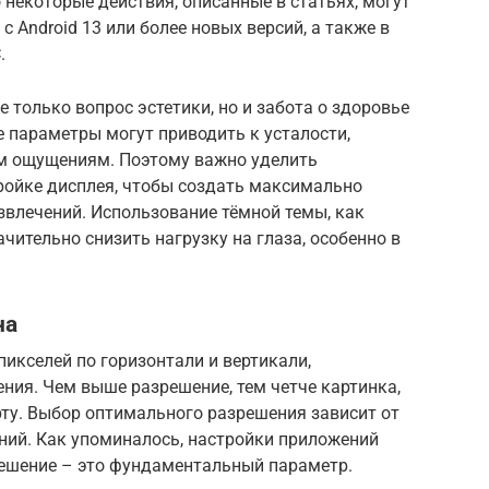
 некоторые действия, описанные в статьях, могут
с Android 13 или более новых версий, а также в
.
 только вопрос эстетики, но и забота о здоровье
 параметры могут приводить к усталости,
м ощущениям. Поэтому важно уделить
ройке дисплея, чтобы создать максимально
звлечений. Использование тёмной темы, как
чительно снизить нагрузку на глаза, особенно в
на
пикселей по горизонтали и вертикали,
ия. Чем выше разрешение, тем четче картинка,
рту. Выбор оптимального разрешения зависит от
ний. Как упоминалось, настройки приложений
решение – это фундаментальный параметр.