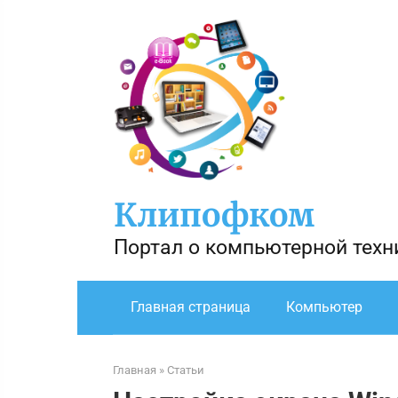
Перейти
к
контенту
Клипофком
Портал о компьютерной техн
Главная страница
Компьютер
Главная
»
Статьи