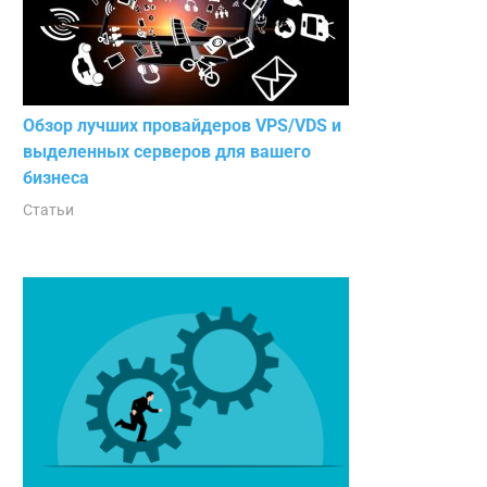
Обзор лучших провайдеров VPS/VDS и
выделенных серверов для вашего
бизнеса
Статьи