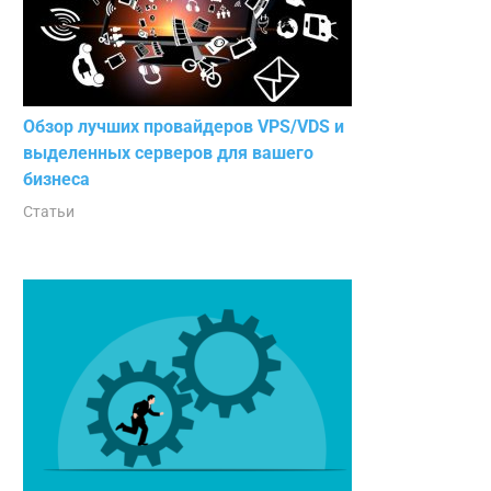
Обзор лучших провайдеров VPS/VDS и
выделенных серверов для вашего
бизнеса
Статьи