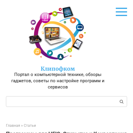
Перейти
к
контенту
Клипофком
Портал о компьютерной технике, обзоры
гаджетов, советы по настройке программ и
сервисов
Поиск:
Главная
»
Статьи