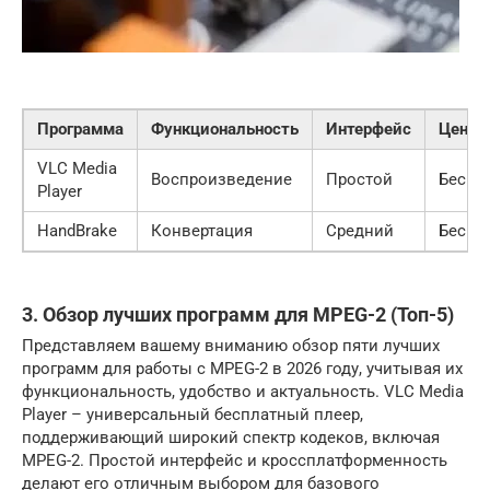
Программа
Функциональность
Интерфейс
Цена
VLC Media
Воспроизведение
Простой
Беспл
Player
HandBrake
Конвертация
Средний
Беспл
3. Обзор лучших программ для MPEG-2 (Топ-5)
Представляем вашему вниманию обзор пяти лучших
программ для работы с MPEG-2 в 2026 году, учитывая их
функциональность, удобство и актуальность. VLC Media
Player – универсальный бесплатный плеер,
поддерживающий широкий спектр кодеков, включая
MPEG-2. Простой интерфейс и кроссплатформенность
делают его отличным выбором для базового