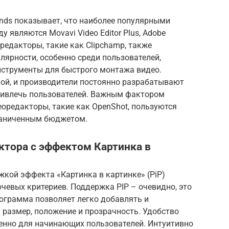
rends показывает, что наиболее популярными
у являются Movavi Video Editor Plus, Adobe
н-редакторы, такие как Clipchamp, также
ярности, особенно среди пользователей,
нструменты для быстрого монтажа видео.
кой, и производители постоянно разрабатывают
ривлечь пользователей. Важным фактором
еоредакторы, такие как OpenShot, пользуются
раниченным бюджетом.
ктора с эффектом Картинка в
кой эффекта «Картинка в картинке» (PiP)
чевых критериев. Поддержка PIP – очевидно, это
рограмма позволяет легко добавлять и
х размер, положение и прозрачность. Удобство
бенно для начинающих пользователей. Интуитивно