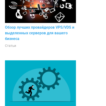
Обзор лучших провайдеров VPS/VDS и
выделенных серверов для вашего
бизнеса
Статьи