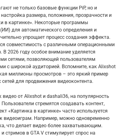
ают не только базовые функции PiP, но и
настройка размера, положения, прозрачности и
ки в картинке». Некоторые программы
 (ИИ) для автоматического определения и
ачительно упрощает процесс создания эффекта.
тся совместимость с различными операционными
 В 2026 году особое внимание уделяется
ыми сетями, позволяющей пользователям
и с широкой аудиторией. Вспомните, как Alixshot
екая миллионы просмотров – это яркий пример
 сетей для продвижения видеоконтента.
 видео от Alixshot и dashali36, на популярность
 Пользователи стремятся создавать контент,
кт «Картинка в картинке» часто используется
 к видеоиграм. Например, можно одновременно
ка, что делает видео более захватывающим.
 и стримов в GTA V стимулирует спрос на