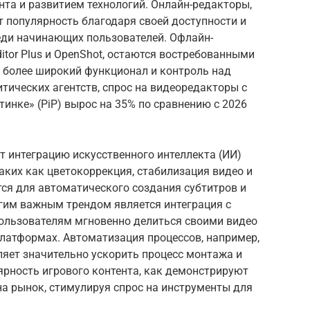
та и развитием технологий. Онлайн-редакторы,
ют популярность благодаря своей доступности и
реди начинающих пользователей. Офлайн-
itor Plus и OpenShot, остаются востребованными
я более широкий функционал и контроль над
ических агентств, спрос на видеоредакторы с
инке» (PiP) вырос на 35% по сравнению с 2026
 интеграцию искусственного интеллекта (ИИ)
аких как цветокоррекция, стабилизация видео и
ся для автоматического создания субтитров и
угим важным трендом является интеграция с
ользователям мгновенно делиться своими видео
х платформах. Автоматизация процессов, например,
ляет значительно ускорить процесс монтажа и
ярность игрового контента, как демонстрируют
 на рынок, стимулируя спрос на инструменты для