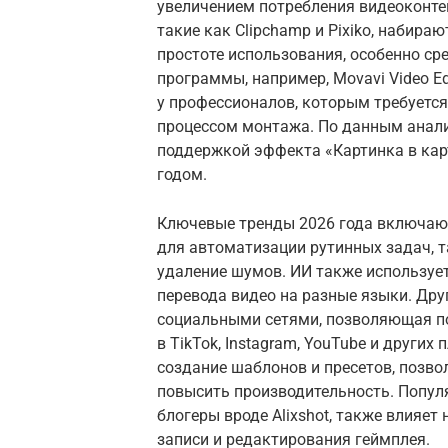
увеличением потребления видеоконтен
такие как Clipchamp и Pixiko, набира
простоте использования, особенно с
программы, например, Movavi Video Ed
у профессионалов, которым требуетс
процессом монтажа. По данным аналит
поддержкой эффекта «Картинка в карт
годом.
Ключевые тренды 2026 года включают
для автоматизации рутинных задач, т
удаление шумов. ИИ также использует
перевода видео на разные языки. Др
социальными сетями, позволяющая п
в TikTok, Instagram, YouTube и други
создание шаблонов и пресетов, позво
повысить производительность. Попул
блогеры вроде Alixshot, также влияет
записи и редактирования геймплея.