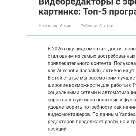
Видеоредакторы с эф
картинке: Топ-5 прог
На чтение:
6 мин
Рубрика:
Статьи
В 2026 году видеомонтаж достиг новог
стал одним из самых востребованных
привлекательного контента. Пользова
как Alixshot и dashali36, активно ищу
В этой статье мы рассмотрим лучшие
широкие возможности для работы с Pi
социальными сетями и автоматизация
спрос на интуитивно понятные и фун
удовлетворить потребности как начи
видеомонтажеров. По данным Yandex.M
редакторов продолжает расти, но и 
позиций.